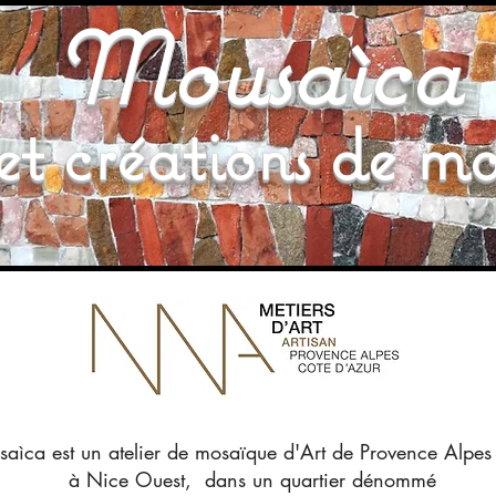
Mousaìca
Je suis un Titre. Double-cliquez
moi.
et créations de mo
usaìca est un atelier de mosaïque d'Art de Provence Alpes
à Nice Ouest, dans un quartier dénommé