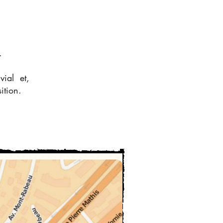
.
vial et,
ition.