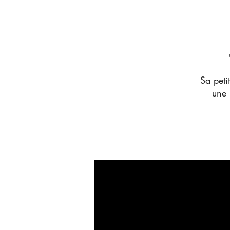
Sa peti
une b