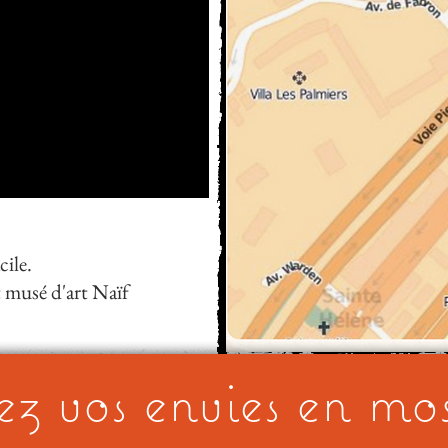
cile.
t musé d'art Naïf
ez vos envies en mo