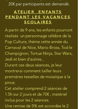
20€ par participants est demandé.
ATELIER ENFANTS
PENDANT LES VACANCES
SCOLAIRES
A partir de 9 ans, les enfants pourront
réalisés un personnage célèbre de la
Pop Culture, thème cette année du
Carnaval de Nice, Mario Bross, Tod le
Champignon, Tortue Ninja, Star Wars,
Jedi et bien d'autres...
Durant ces deux séances, je leur
montrerai comment tailler leurs
premières tesselles de mosaïque à la
pince.
Cet atelier comprend 2 séances de
1.5h sur 2 jours et de 70€ , matériel
inclus pour les 2 séances.
Une remise de 5% est accordée le 2