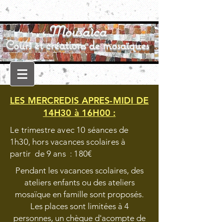
Mousaìca
Cours et créations de mosaïques
LES MERCREDIS APRES-MIDI DE
14H30 à 16H00 :
Le trimestre avec 10 séances de
1h30, hors vacances scolaires à
partir de 9 ans : 180€
Pendant les vacances scolaires, des
ateliers enfants ou des ateliers
mosaïque en famille sont proposés.
Les places sont limitées à 4
personnes, un chèque d'acompte de