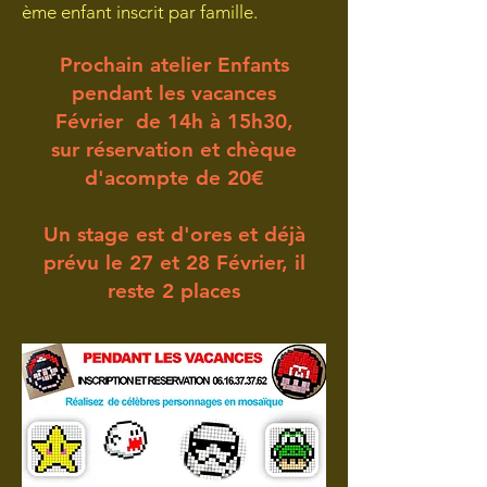
ème enfant inscrit par famille.
Prochain atelier Enfants
pendant les vacances
Février
de 14h à 15h30,
sur réservation et chèque
d'acompte de
20€
Un stage est d'ores et déjà
prévu le 27 et 28 Février, il
reste 2 places