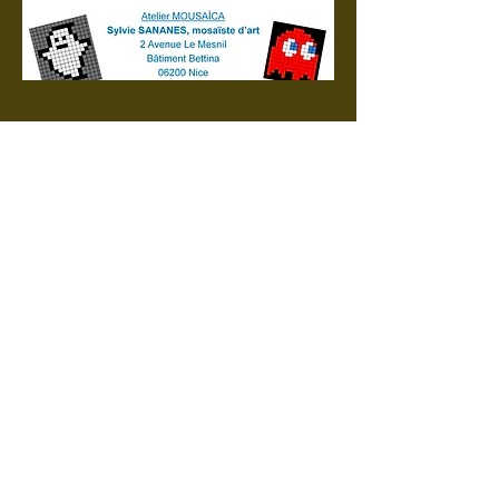
ATELIER MOSAÏQUE EN
FAMILLE
des ateliers "Mosaïques en famille"
comprenant
3 séances de une heure et demi, à
partir de 9 ans sur réservation :
- 1 enfant et un adulte participant
170 €
- 2 enfants et un adulte participant
230 €